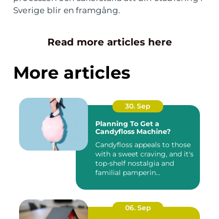
Sverige blir en framgång.
Read more articles here
More articles
30. Sep
Planning To Get a
Candyfloss Machine?
Candyfloss appeals to those
with a sweet craving, and it's
top-shelf nostalgia and
familial pamperin...
06. Sep