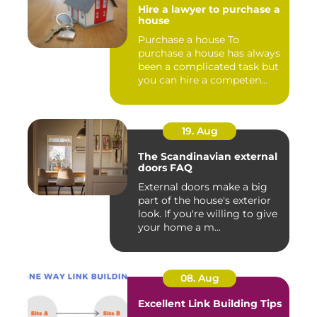
Hire a lawyer to purchase a
house
Purchase a house To
purchase a house has always
been a complicated task but
you can hire a competen...
19. Aug
The Scandinavian external
doors FAQ
External doors make a big
part of the house's exterior
look. If you're willing to give
your home a m...
08. Aug
Excellent Link Building Tips